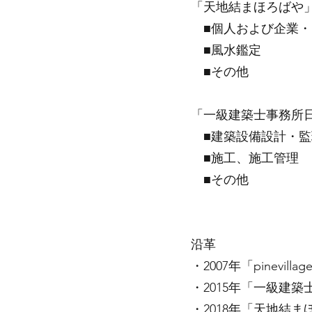
「天地結まほろばや
■個人および企業・
■風水鑑定
■その他
「一級建築士事務所
■建築設備設計・監
■施工、施工管理
■その他
沿革
・2007年「pinev
・2015年「一級建
・2018年「天地結