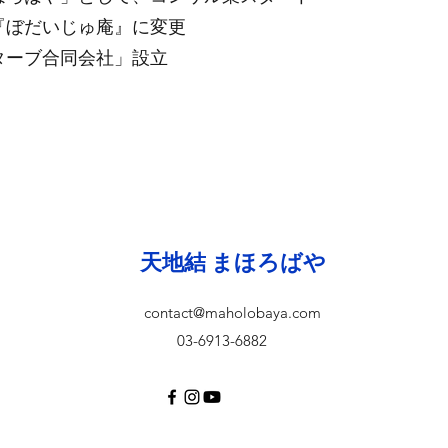
を『ぼだいじゅ庵』に変更
クターブ合同会社」設立
​天地結 まほろばや
contact@maholobaya.com
03-6913-6882